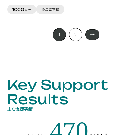
1000人〜
脱炭素支援
投
1
2
稿
の
ペ
ー
ジ
送
り
Key Support
Results
主な支援実績
470