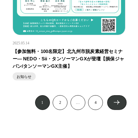
2025.05.14
【参加無料・100名限定】北九州市脱炭素経営セミナ
ー― NEDO・Sii・タンソーマンGXが登壇【損保ジャ
パン/タンソーマンGX主催】
お知らせ
1
2
…
4