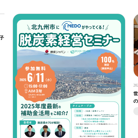
、
子
20