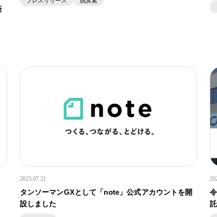
プレスリリース
脱炭素
新
20
2025.07.21
令
タンソーマンGXとして「note」公式アカウントを開
託
設しました