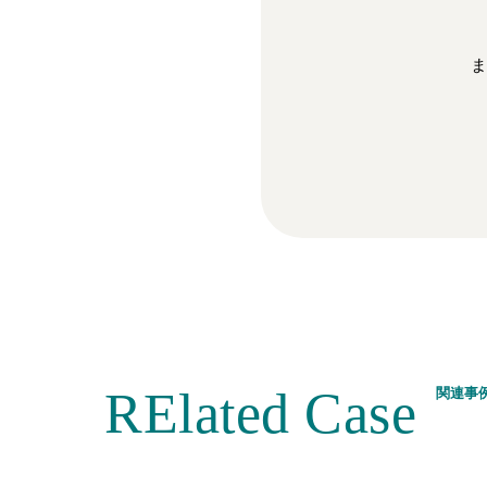
ま
RElated Case
関連事